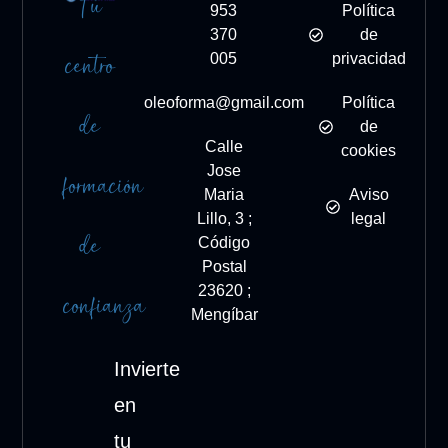
Tu
953
Política
370
de
centro
005
privacidad
oleoforma@gmail.com
Política
de
de
Calle
cookies
Jose
formación
Maria
Aviso
Lillo, 3 ;
legal
de
Código
Postal
23620 ;
confianza
Mengíbar
Invierte
en
tu